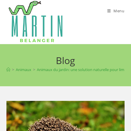
Skip
to
Menu
content
Blog
>
Animaux
>
Animaux du jardin: une solution naturelle pour limiter l