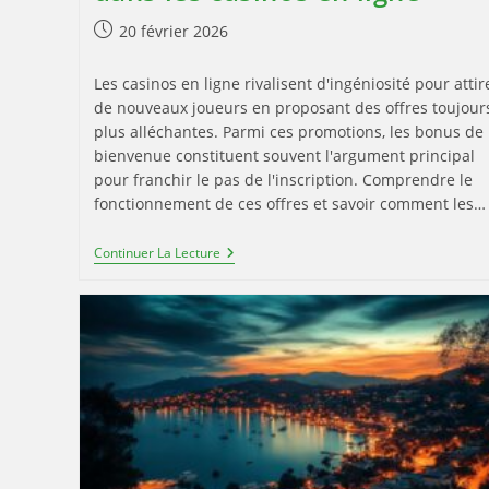
Publication
20 février 2026
publiée :
Les casinos en ligne rivalisent d'ingéniosité pour attir
de nouveaux joueurs en proposant des offres toujour
plus alléchantes. Parmi ces promotions, les bonus de
bienvenue constituent souvent l'argument principal
pour franchir le pas de l'inscription. Comprendre le
fonctionnement de ces offres et savoir comment les…
Comment
Continuer La Lecture
Profiter
Des
Meilleurs
Bonus
De
Bienvenue
Dans
Les
Casinos
En
Ligne