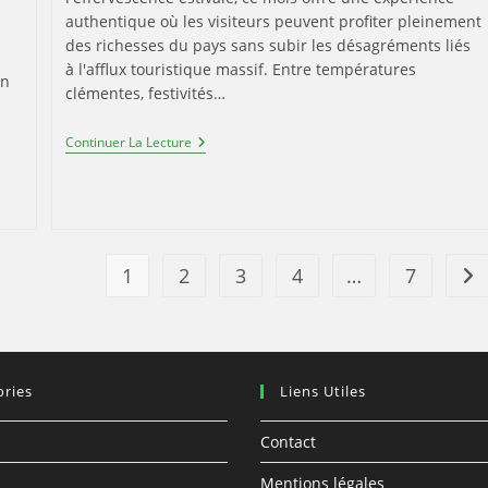
authentique où les visiteurs peuvent profiter pleinement
des richesses du pays sans subir les désagréments liés
à l'afflux touristique massif. Entre températures
on
clémentes, festivités…
Espagne
Continuer La Lecture
Voyage
:
Septembre
2014,
La
Période
Idéale
1
2
3
4
…
7
All
Pour
Découvrir
Le
Pays
Autrement
ories
Liens Utiles
Contact
Mentions légales