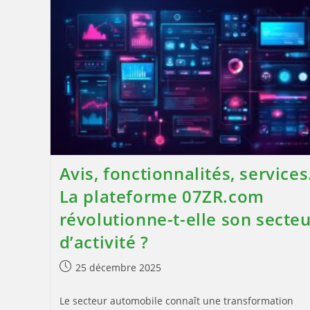
Svh
Révolutionnent
La
Sécurité
Des
Interfaces
De
Travail
En
SST
Avis, fonctionnalités, service
La plateforme 07ZR.com
révolutionne-t-elle son secte
d’activité ?
Publication
25 décembre 2025
publiée :
Le secteur automobile connaît une transformation