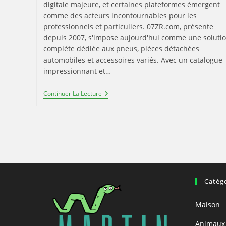
digitale majeure, et certaines plateformes émergent
comme des acteurs incontournables pour les
professionnels et particuliers. 07ZR.com, présente
depuis 2007, s'impose aujourd'hui comme une soluti
complète dédiée aux pneus, pièces détachées
automobiles et accessoires variés. Avec un catalogue
impressionnant et…
Avis,
Continuer La Lecture
Fonctionnalités,
Services…
La
Plateforme
07ZR.com
Révolutionne-
T-
Elle
Son
Secteur
Catég
D’activité
?
Maison
Animaux