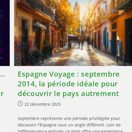
Sensation
Dans
Les
Jeux
De
Casino
En
Ligne
s…
Espagne Voyage : septembre
2014, la période idéale pour
ur
découvrir le pays autrement
Publication
22 décembre 2025
publiée :
Septembre représente une période privilégiée pour
découvrir l'Espagne sous un angle différent. Loin de
l'effervescence estivale, ce mois offre une expérience