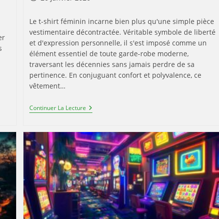
publiée :
Le t-shirt féminin incarne bien plus qu'une simple pièce
vestimentaire décontractée. Véritable symbole de liberté
er
et d'expression personnelle, il s'est imposé comme un
s
élément essentiel de toute garde-robe moderne,
traversant les décennies sans jamais perdre de sa
pertinence. En conjuguant confort et polyvalence, ce
vêtement…
L’art
Continuer La Lecture
Du
T-
Shirt
Femme
Dans
La
Mode
Intemporelle