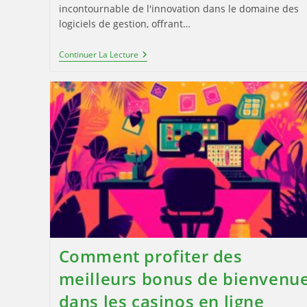
incontournable de l'innovation dans le domaine des
logiciels de gestion, offrant…
Memsoft
Continuer La Lecture
Et
L’innovation
Technologique
:
Découvrez
L’architecture
Qui
Propulse
Les
Entreprises
Comment profiter des
meilleurs bonus de bienvenu
dans les casinos en ligne