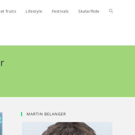
Toggle
t fruits
Lifestyle
Festivals
Skate/Ride
website
search
r
MARTIN BELANGER