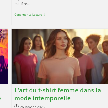
matière…
Top
Continuer La Lecture
3
Des
Meilleurs
Sites
Pour
L’impression
3D
En
Ligne
En
2026
L’art du t-shirt femme dans la
e
mode intemporelle
Publication
26 janvier 2026