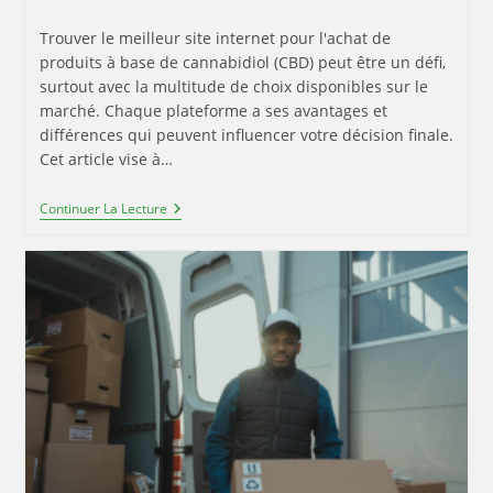
publiée :
Trouver le meilleur site internet pour l'achat de
produits à base de cannabidiol (CBD) peut être un défi,
surtout avec la multitude de choix disponibles sur le
marché. Chaque plateforme a ses avantages et
différences qui peuvent influencer votre décision finale.
Cet article vise à…
Comment
Continuer La Lecture
Choisir
Le
Meilleur
Site
De
Vente
En
Ligne
Pour
Vos
Produits
À
Base
De
Chanvre
?