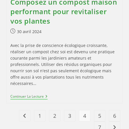
Composez un compost maison
performant pour revitaliser
vos plantes
Publication
30 avril 2024
publiée :
Avec la prise de conscience écologique croissante,
réaliser un compost chez soi est devenu une pratique
courante parmi les jardiniers amateurs et
professionnels. Utiliser des résidus organiques pour
nourrir son sol n'est pas seulement écologique mais
offre aussi à vos plantations tous les nutriments
nécessaires…
Composez
Continuer La Lecture
Un
Compost
Maison
Performant
1
2
3
4
5
6
Go to the previous page
Pour
Revitaliser
7
Aller à 
Vos