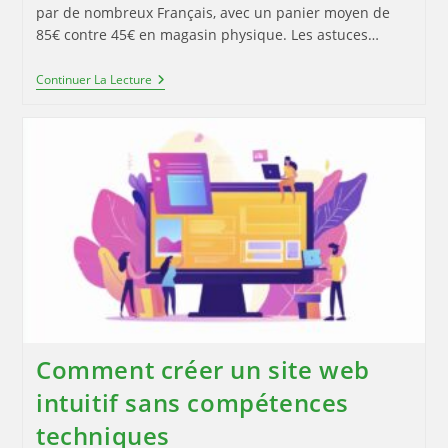
par de nombreux Français, avec un panier moyen de
85€ contre 45€ en magasin physique. Les astuces…
Comment
Continuer La Lecture
Optimiser
Ses
Courses
En
Ligne
Pour
Le
Petit
Déjeuner
Sur
Ce
Site
Comment créer un site web
intuitif sans compétences
techniques