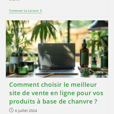
Comment
Continuer La Lecture
Aménager
Votre
Jardin
Avec
Une
Pergola
En
Aluminium
Comment choisir le meilleur
site de vente en ligne pour vos
produits à base de chanvre ?
Publication
6 juillet 2024